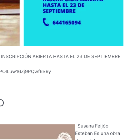
rés INSCRIPCIÓN ABIERTA HASTA EL 23 DE SEPTIEMBRE
F3POILuw16Zj9PQwf6S9y
O
PRESENTACIÓN
DE
LIBRO
Susana Feijóo
Esteban Es una obra