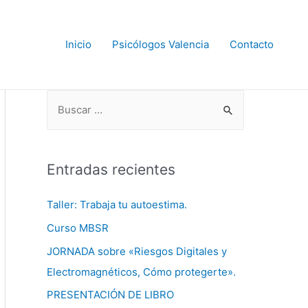
Inicio
Psicólogos Valencia
Contacto
B
u
s
Entradas recientes
c
a
Taller: Trabaja tu autoestima.
r
Curso MBSR
p
JORNADA sobre «Riesgos Digitales y
o
Electromagnéticos, Cómo protegerte».
r
PRESENTACIÓN DE LIBRO
: