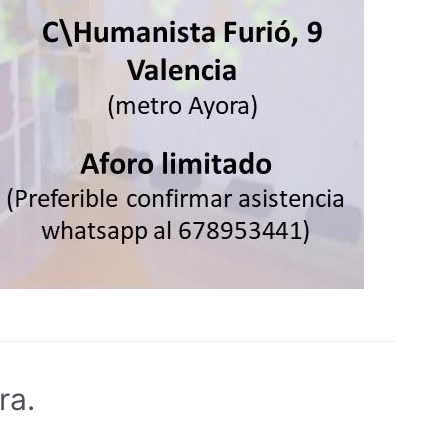
ra.
Acompañamient
y
ruptura.