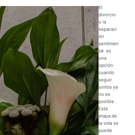
El
divorcio
o la
separaci
ón
sentimen
tal es
una
opción
cuando
seguir
juntos ya
no es
posible .
Esta
etapa de
la vida se
puede