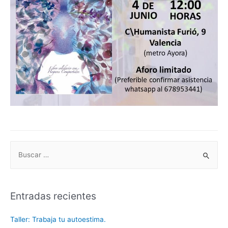
B
u
s
Entradas recientes
c
a
Taller: Trabaja tu autoestima.
r